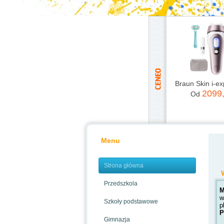
2099
Od
Menu
Strona główna
Przedszkola
M
w
Szkoły podstawowe
p
P
Gimnazja