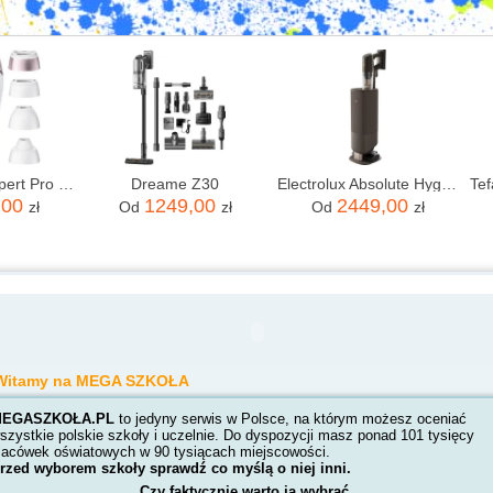
Braun Skin i-expert Pro IPL PL7432
Dreame Z30
Electrolux Absolute Hygienic 800 EP83HB25WU
,00
1249,00
2449,00
zł
Od
zł
Od
zł
Witamy na MEGA SZKOŁA
EGASZKOŁA.PL
to jedyny serwis w Polsce, na którym możesz oceniać
szystkie polskie szkoły i uczelnie. Do dyspozycji masz ponad 101 tysięcy
lacówek oświatowych w 90 tysiącach miejscowości.
rzed wyborem szkoły sprawdź co myślą o niej inni.
Czy faktycznie warto ją wybrać.