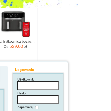
Tefal frytkownica beztłuszczowa Air Fryer Dual Easy Fry EY942HE0
529,00
Od
zł
Logowanie
Użytkownik
Hasło
Zapamiętaj