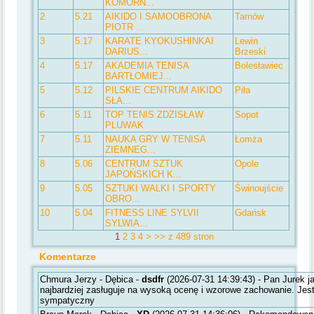
KOMORN...
2
5.21
AIKIDO I SAMOOBRONA
Tarnów
PIOTR ...
3
5.17
KARATE KYOKUSHINKAI
Lewin
DARIUS...
Brzeski
4
5.17
AKADEMIA TENISA
Bolesławiec
BARTŁOMIEJ...
5
5.12
PILSKIE CENTRUM AIKIDO
Piła
SŁA...
6
5.11
TOP TENIS ZDZISŁAW
Sopot
PLUWAK
7
5.11
NAUKA GRY W TENISA
Łomża
ZIEMNEG...
8
5.06
CENTRUM SZTUK
Opole
JAPOŃSKICH K...
9
5.05
SZTUKI WALKI I SPORTY
Świnoujście
OBRO...
10
5.04
FITNESS LINE SYLVII
Gdańsk
SYLWIA...
1
2
3
4
>
>>
z 489 stron
Komentarze
Chmura Jerzy - Dębica -
dsdfr
(2026-07-31 14:39:43) - Pan Jurek j
najbardziej zasługuje na wysoką ocenę i wzorowe zachowanie. Jes
sympatyczny