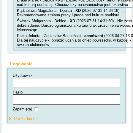
Braun Marek - Dębica -
XD
(2026-07-31 14:36:06) - Rekomendowan
nad kulturą osobistą . Chociaż czy na cwaniactwo jest lekarstwo
Kądzielawa Magdalena - Dębica -
XD
(2026-07-31 14:34:18) - .
Rekomendowana zmiana pracy i praca nad kultura osobista
Świstak Małgorzata - Dębica -
XD
(2026-07-31 14:31:50) - Nie zasł
dobre zdanie. Bardzo ograniczona kultura brak zrozumienia wobec 
lekceważąc...
Pałka Jolanta - Zabierzów Bocheński -
absolwent
(2026-04-27 13:0
Dla tej nauczycielki obrazić ucznia to chleb powszedni, w każdej k
swoich ulubieńców...
Logowanie
Użytkownik
Hasło
Zapamiętaj
Utwórz konto