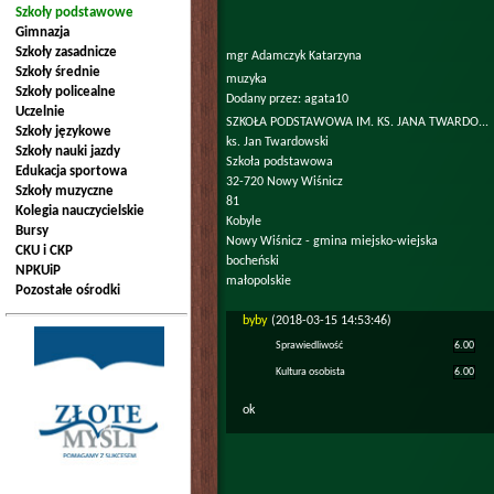
Szkoły podstawowe
Gimnazja
Szkoły zasadnicze
mgr Adamczyk Katarzyna
Szkoły średnie
muzyka
Szkoły policealne
Dodany przez:
agata10
Uczelnie
SZKOŁA PODSTAWOWA IM. KS. JANA TWARDO...
Szkoły językowe
ks. Jan Twardowski
Szkoły nauki jazdy
Szkoła podstawowa
Edukacja sportowa
32-720 Nowy Wiśnicz
Szkoły muzyczne
81
Kolegia nauczycielskie
Kobyle
Bursy
Nowy Wiśnicz - gmina miejsko-wiejska
CKU i CKP
bocheński
NPKUiP
małopolskie
Pozostałe ośrodki
byby
(2018-03-15 14:53:46)
Sprawiedliwość
6.00
Kultura osobista
6.00
ok