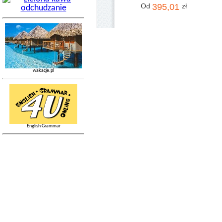
Od
395,01
zł
wakacje.pl
English Grammar