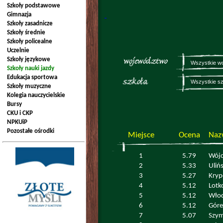
Szkoły podstawowe
Gimnazja
Szkoły zasadnicze
Szkoły średnie
Szkoły policealne
Uczelnie
Szkoły językowe
Szkoły nauki jazdy
Edukacja sportowa
Szkoły muzyczne
Kolegia nauczycielskie
Bursy
CKU i CKP
NPKUiP
Pozostałe ośrodki
Miejsce
Ocena
Naz
1
5.79
Wójc
2
5.33
Ulińs
3
5.27
Kryp
4
5.12
Lotk
5
5.12
Wło
6
5.12
Góre
7
5.07
Szy