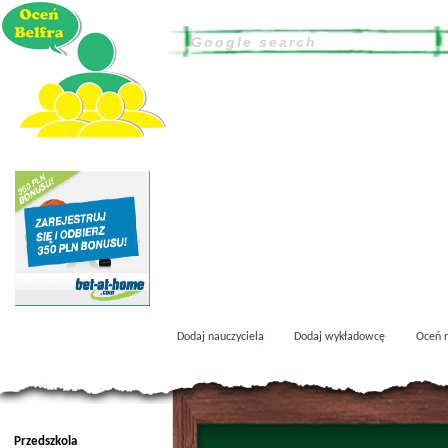
Dodaj nauczyciela
Dodaj wykładowcę
Oceń n
Przedszkola