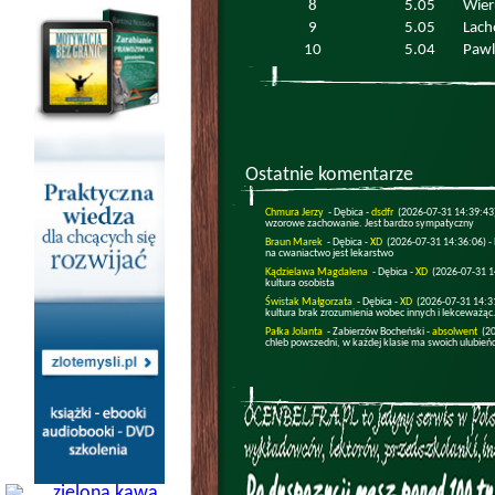
8
5.05
Wier
9
5.05
Lach
10
5.04
Pawl
Ostatnie komentarze
Chmura Jerzy
- Dębica -
dsdfr
(2026-07-31 14:39:43
wzorowe zachowanie. Jest bardzo sympatyczny
Braun Marek
- Dębica -
XD
(2026-07-31 14:36:06) -
na cwaniactwo jest lekarstwo
Kądzielawa Magdalena
- Dębica -
XD
(2026-07-31 1
kultura osobista
Świstak Małgorzata
- Dębica -
XD
(2026-07-31 14:3
kultura brak zrozumienia wobec innych i lekceważąc.
Pałka Jolanta
- Zabierzów Bocheński -
absolwent
(2
chleb powszedni, w każdej klasie ma swoich ulubień