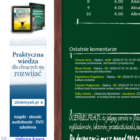
8
6.00
Ada
9
6.00
Aksa
10
6.00
Albr
Ostatnie komentarze
Chmura Jerzy
- Dębica -
dsdfr
(2026-07-31 14:39:43
wzorowe zachowanie. Jest bardzo sympatyczny
Braun Marek
- Dębica -
XD
(2026-07-31 14:36:06) -
na cwaniactwo jest lekarstwo
Kądzielawa Magdalena
- Dębica -
XD
(2026-07-31 1
kultura osobista
Świstak Małgorzata
- Dębica -
XD
(2026-07-31 14:3
kultura brak zrozumienia wobec innych i lekceważąc.
Pałka Jolanta
- Zabierzów Bocheński -
absolwent
(2
chleb powszedni, w każdej klasie ma swoich ulubień