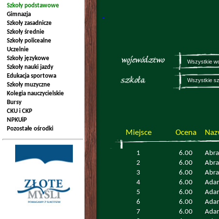
Szkoły podstawowe
Gimnazja
Szkoły zasadnicze
Szkoły średnie
Szkoły policealne
Uczelnie
Szkoły językowe
Szkoły nauki jazdy
Edukacja sportowa
Szkoły muzyczne
Kolegia nauczycielskie
Bursy
CKU i CKP
NPKUiP
Pozostałe ośrodki
Miejsce
Ocena
Naz
1
6.00
Abr
2
6.00
Abr
3
6.00
Abr
4
6.00
Ada
5
6.00
Ada
6
6.00
Ada
7
6.00
Ada