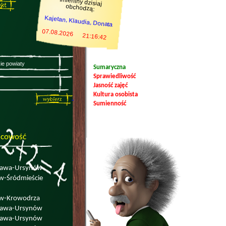
Imieniny dzisiaj
obchodzą:
Kajetan, Klaudia, Donata
07.08.2026
21:16:42
Sumaryczna
Sprawiedliwość
Jasność zajęć
Kultura osobista
Sumienność
scowość
zawa-Ursynów
w-Śródmieście
w-Krowodrza
zawa-Ursynów
zawa-Ursynów