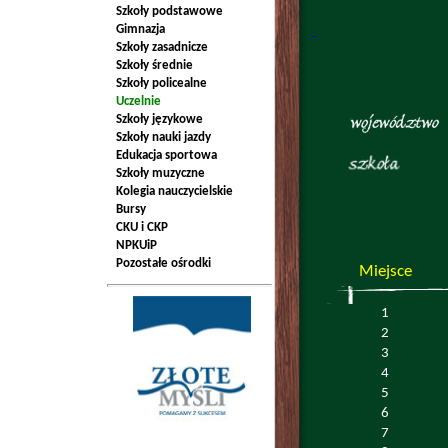
Szkoły podstawowe
Gimnazja
Szkoły zasadnicze
Szkoły średnie
Szkoły policealne
Uczelnie
Szkoły językowe
Szkoły nauki jazdy
Edukacja sportowa
Szkoły muzyczne
Kolegia nauczycielskie
Bursy
CKU i CKP
NPKUiP
Pozostałe ośrodki
Miejsce
1
2
3
4
5
6
7