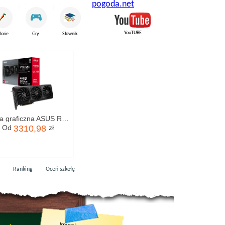
pogoda.net
YouTUBE
lorie
Gry
Słownik
Karta graficzna ASUS Radeon RX 9070 XT Prime OC 16GB (90YV0L71M0NA00)
Od
3310,98
zł
Ranking
Oceń szkołę