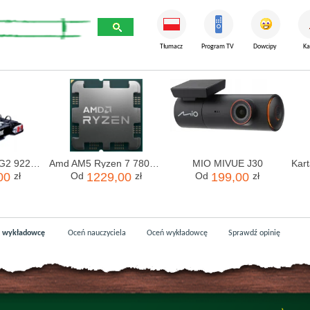
Tłumacz
Program TV
Dowcipy
Ka
Thule EuroWay G2 922 Czarny
Amd AM5 Ryzen 7 7800X3D Tray 4,2GHz (100000000910)
MIO MIVUE J30
00
zł
Od
1229,00
zł
Od
199,00
zł
j wykładowcę
Oceń nauczyciela
Oceń wykładowcę
Sprawdź opinię