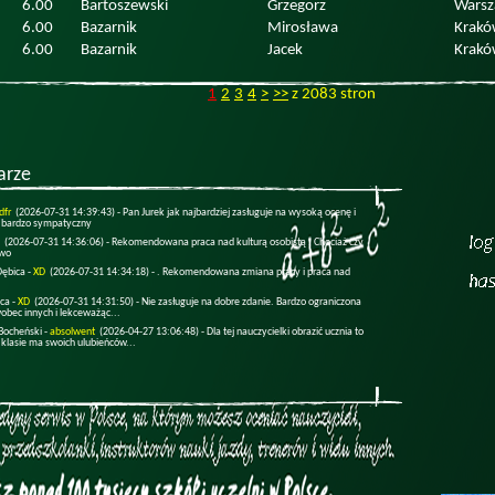
6.00
Bartoszewski
Grzegorz
Wars
6.00
Bazarnik
Mirosława
Krakó
6.00
Bazarnik
Jacek
Krakó
1
2
3
4
>
>>
z 2083 stron
arze
dfr
(2026-07-31 14:39:43) -
Pan Jurek jak najbardziej zasługuje na wysoką ocenę i
 bardzo sympatyczny
(2026-07-31 14:36:06) -
Rekomendowana praca nad kulturą osobistą . Chociaż czy
two
Dębica -
XD
(2026-07-31 14:34:18) -
. Rekomendowana zmiana pracy i praca nad
ica -
XD
(2026-07-31 14:31:50) -
Nie zasługuje na dobre zdanie. Bardzo ograniczona
obec innych i lekceważąc...
Bocheński -
absolwent
(2026-04-27 13:06:48) -
Dla tej nauczycielki obrazić ucznia to
 klasie ma swoich ulubieńców...