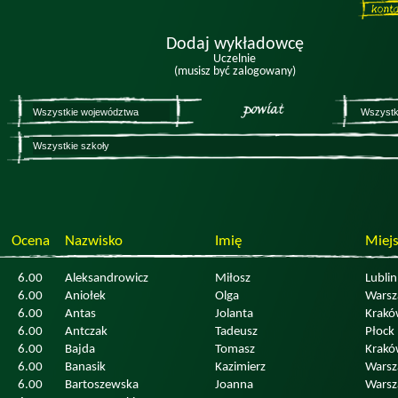
Dodaj wykładowcę
Uczelnie
(musisz być zalogowany)
Ocena
Nazwisko
Imię
Miej
6.00
Aleksandrowicz
Miłosz
Lublin
6.00
Aniołek
Olga
Wars
6.00
Antas
Jolanta
Krakó
6.00
Antczak
Tadeusz
Płock
6.00
Bajda
Tomasz
Krakó
6.00
Banasik
Kazimierz
Wars
6.00
Bartoszewska
Joanna
Wars