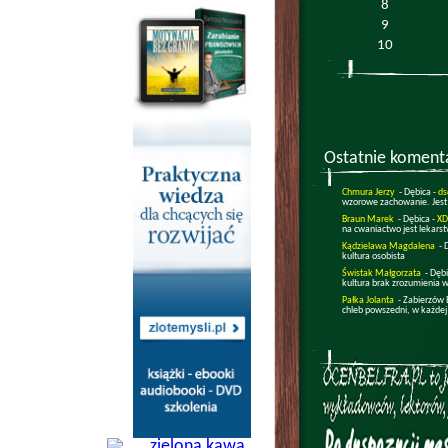
8
9
10
Ostatnie koment
Chmura Jerzy
- Dębica -
ds
wzorowe zachowanie. Jest
Braun Marek
- Dębica -
XD
na cwaniactwo jest lekars
Kądzielawa Magdalena
- 
kultura osobista
Świstak Małgorzata
- Dęb
kultura brak zrozumienia w
Pałka Jolanta
- Zabierzów 
chleb powszedni, w każdej