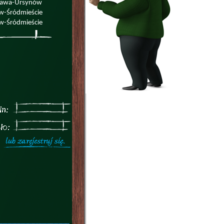
zawa-Ursynów
w-Śródmieście
w-Śródmieście