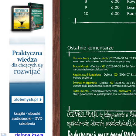
8
6.00
Kowa
9
6.00
Leśn
10
6.00
Rom
Ostatnie komentarze
Chmura Jerzy
- Dębica -
dsdfr
(2026-07-31 14:39:43
wzorowe zachowanie. Jest bardzo sympatyczny
Braun Marek
- Dębica -
XD
(2026-07-31 14:36:06) -
na cwaniactwo jest lekarstwo
Kądzielawa Magdalena
- Dębica -
XD
(2026-07-31 1
kultura osobista
Świstak Małgorzata
- Dębica -
XD
(2026-07-31 14:3
kultura brak zrozumienia wobec innych i lekceważąc.
Pałka Jolanta
- Zabierzów Bocheński -
absolwent
(2
chleb powszedni, w każdej klasie ma swoich ulubień