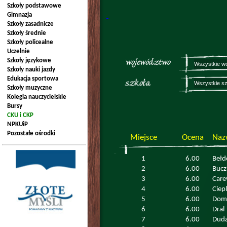
Szkoły podstawowe
Gimnazja
Szkoły zasadnicze
Szkoły średnie
Szkoły policealne
Uczelnie
Szkoły językowe
Szkoły nauki jazdy
Edukacja sportowa
Szkoły muzyczne
Kolegia nauczycielskie
Bursy
CKU i CKP
NPKUiP
Pozostałe ośrodki
Miejsce
Ocena
Naz
1
6.00
Bełd
2
6.00
Bucz
3
6.00
Care
4
6.00
Ciep
5
6.00
Dom
6
6.00
Dral
7
6.00
Dud