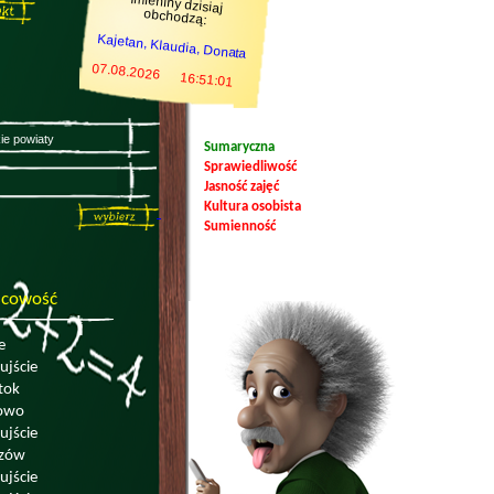
Imieniny dzisiaj
obchodzą:
Kajetan, Klaudia, Donata
07.08.2026
16:51:01
Sumaryczna
Sprawiedliwość
Jasność zajęć
Kultura osobista
Sumienność
scowość
e
ujście
tok
owo
ujście
czów
ujście