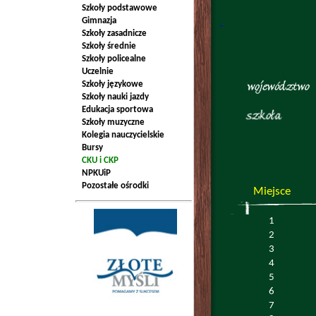
Szkoły podstawowe
Gimnazja
Szkoły zasadnicze
Szkoły średnie
Szkoły policealne
Uczelnie
Szkoły językowe
Szkoły nauki jazdy
Edukacja sportowa
Szkoły muzyczne
Kolegia nauczycielskie
Bursy
CKU i CKP
NPKUiP
Pozostałe ośrodki
Miejsce
1
2
3
4
5
6
7