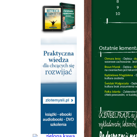
8
9
10
Ostatnie koment
Chmura Jerzy
- Dębica -
ds
wzorowe zachowanie. Jest
Braun Marek
- Dębica -
XD
na cwaniactwo jest lekars
Kądzielawa Magdalena
- 
kultura osobista
Świstak Małgorzata
- Dęb
kultura brak zrozumienia w
Pałka Jolanta
- Zabierzów 
chleb powszedni, w każdej