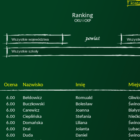
Ranking
CKU i CKP
Ocena
Nazwisko
Imię
Miej
6.00
Bełdowicz
Romuald
Gliwic
6.00
Buczkowski
Bolesław
Świno
6.00
Carewicz
Joanna
Białys
6.00
Cieplińska
Stefania
Niećk
6.00
Domańska
Liliana
Świno
6.00
Dral
Jolanta
Luba
6.00
Duda
Daniel
Świno