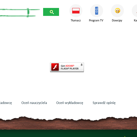
Tłumacz
Program TV
Dowcipy
Ka
ładowcę
Oceń nauczyciela
Oceń wykładowcę
Sprawdź opinię