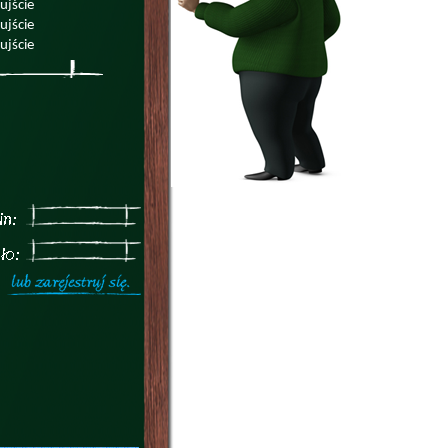
ujście
ujście
ujście