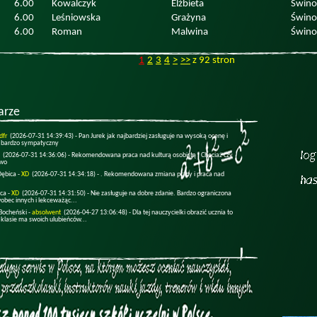
6.00
Kowalczyk
Elżbieta
Świno
6.00
Leśniowska
Grażyna
Świno
6.00
Roman
Malwina
Świno
1
2
3
4
>
>>
z 92 stron
arze
dfr
(2026-07-31 14:39:43) -
Pan Jurek jak najbardziej zasługuje na wysoką ocenę i
 bardzo sympatyczny
(2026-07-31 14:36:06) -
Rekomendowana praca nad kulturą osobistą . Chociaż czy
two
Dębica -
XD
(2026-07-31 14:34:18) -
. Rekomendowana zmiana pracy i praca nad
ica -
XD
(2026-07-31 14:31:50) -
Nie zasługuje na dobre zdanie. Bardzo ograniczona
obec innych i lekceważąc...
Bocheński -
absolwent
(2026-04-27 13:06:48) -
Dla tej nauczycielki obrazić ucznia to
 klasie ma swoich ulubieńców...