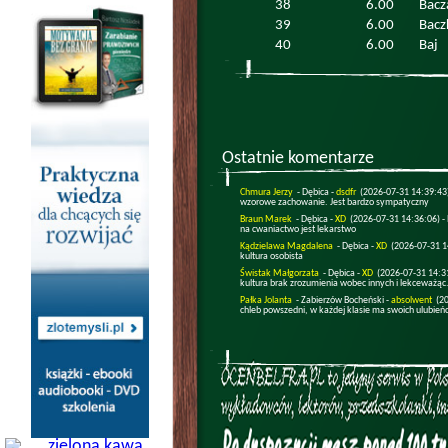
38
6.00
Bacz
39
6.00
Bacz
40
6.00
Baj
Ostatnie komentarze
Chmura Jerzy
- Dębica -
dsdfr
(2026-07-31 14:39:43
wzorowe zachowanie. Jest bardzo sympatyczny
Braun Marek
- Dębica -
XD
(2026-07-31 14:36:06) -
na cwaniactwo jest lekarstwo
Kądzielawa Magdalena
- Dębica -
XD
(2026-07-31 1
kultura osobista
Świstak Małgorzata
- Dębica -
XD
(2026-07-31 14:3
kultura brak zrozumienia wobec innych i lekceważąc.
Pałka Jolanta
- Zabierzów Bocheński -
absolwent
(2
chleb powszedni, w każdej klasie ma swoich ulubień