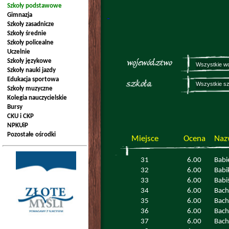
Szkoły podstawowe
Gimnazja
Szkoły zasadnicze
Szkoły średnie
Szkoły policealne
Uczelnie
Szkoły językowe
Szkoły nauki jazdy
Edukacja sportowa
Szkoły muzyczne
Kolegia nauczycielskie
Bursy
CKU i CKP
NPKUiP
Pozostałe ośrodki
Miejsce
Ocena
Naz
31
6.00
Babi
32
6.00
Babi
33
6.00
Babi
34
6.00
Bach
35
6.00
Bac
36
6.00
Bach
37
6.00
Bach