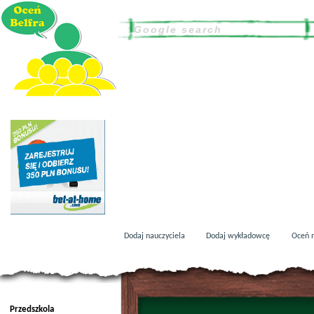
Dodaj nauczyciela
Dodaj wykładowcę
Oceń n
Przedszkola