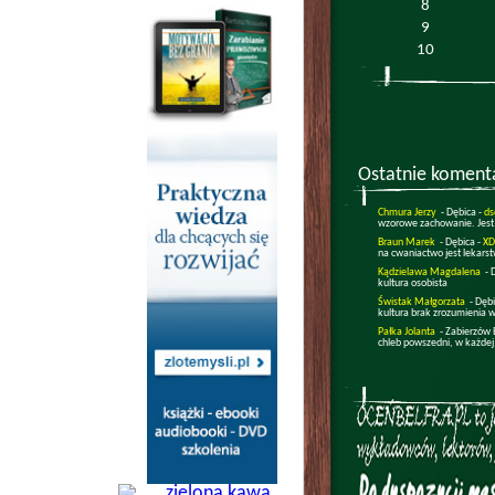
8
9
10
Ostatnie koment
Chmura Jerzy
- Dębica -
ds
wzorowe zachowanie. Jest
Braun Marek
- Dębica -
XD
na cwaniactwo jest lekars
Kądzielawa Magdalena
- 
kultura osobista
Świstak Małgorzata
- Dęb
kultura brak zrozumienia w
Pałka Jolanta
- Zabierzów 
chleb powszedni, w każdej