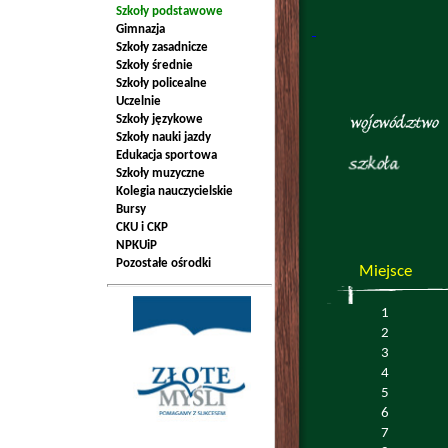
Szkoły podstawowe
Gimnazja
Szkoły zasadnicze
Szkoły średnie
Szkoły policealne
Uczelnie
Szkoły językowe
Szkoły nauki jazdy
Edukacja sportowa
Szkoły muzyczne
Kolegia nauczycielskie
Bursy
CKU i CKP
NPKUiP
Pozostałe ośrodki
Miejsce
1
2
3
4
5
6
7