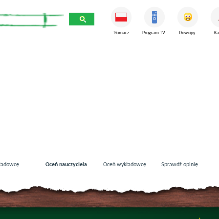
Tłumacz
Program TV
Dowcipy
Ka
ładowcę
Oceń nauczyciela
Oceń wykładowcę
Sprawdź opinię