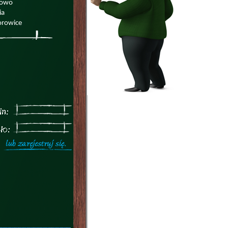
łowo
ia
orowice