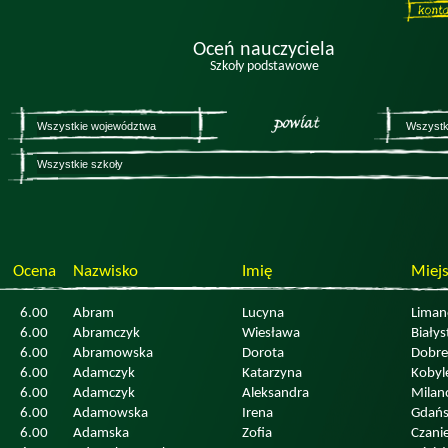
Oceń nauczyciela
Szkoły podstawowe
Ocena
Nazwisko
Imię
Miej
6.00
Abram
Lucyna
Lima
6.00
Abramczyk
Wiesława
Białys
6.00
Abramowska
Dorota
Dobre
6.00
Adamczyk
Katarzyna
Kobyl
6.00
Adamczyk
Aleksandra
Mila
6.00
Adamowska
Irena
Gdań
6.00
Adamska
Zofia
Czani