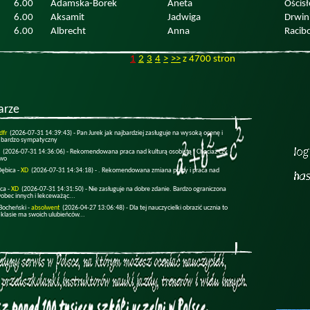
6.00
Adamska-Borek
Aneta
Ościs
6.00
Aksamit
Jadwiga
Drwin
6.00
Albrecht
Anna
Racib
1
2
3
4
>
>>
z 4700 stron
arze
dfr
(2026-07-31 14:39:43) -
Pan Jurek jak najbardziej zasługuje na wysoką ocenę i
 bardzo sympatyczny
(2026-07-31 14:36:06) -
Rekomendowana praca nad kulturą osobistą . Chociaż czy
two
Dębica -
XD
(2026-07-31 14:34:18) -
. Rekomendowana zmiana pracy i praca nad
ica -
XD
(2026-07-31 14:31:50) -
Nie zasługuje na dobre zdanie. Bardzo ograniczona
obec innych i lekceważąc...
Bocheński -
absolwent
(2026-04-27 13:06:48) -
Dla tej nauczycielki obrazić ucznia to
 klasie ma swoich ulubieńców...