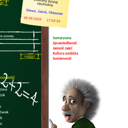
Imieniny dzisiaj
obchodzą:
Sława, Jakub, Oktawian
06.08.2026
17:03:35
Sumaryczna
Sprawiedliwość
Jasność zajęć
Kultura osobista
Sumienność
scowość
nowa
tok
e
nówek
sk
ec