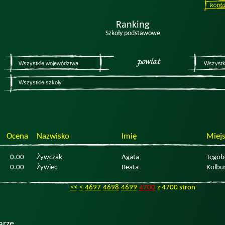
Ranking
Szkoły podstawowe
Ocena
Nazwisko
Imię
Miej
0.00
Żywczak
Agata
Tęgob
0.00
Żywiec
Beata
Kolbu
<<
<
4697
4698
4699
4700
z 4700 stron
arze