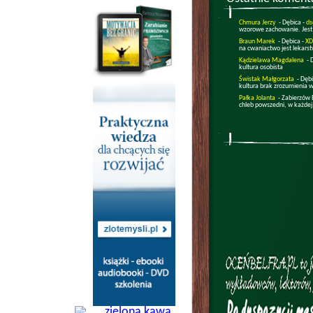
Chmura Jerzy
- Dębica -
ds
wzorowe zachowanie. Jest
Braun Marek
- Dębica -
XD
na cwaniactwo jest lekars
Kądzielawa Magdalena
- 
kultura osobista
Świstak Małgorzata
- Dęb
kultura brak zrozumienia w
Pałka Jolanta
- Zabierzów 
chleb powszedni, w każdej