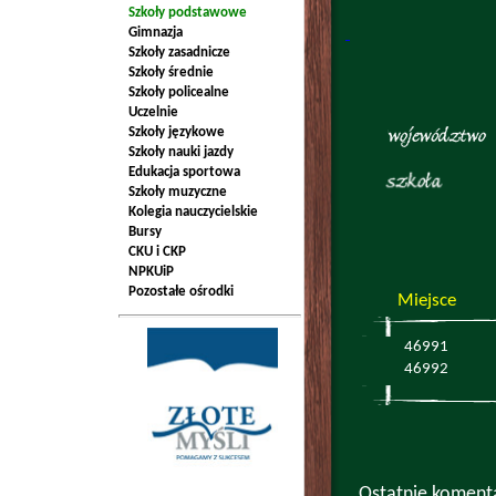
Szkoły podstawowe
Gimnazja
Szkoły zasadnicze
Szkoły średnie
Szkoły policealne
Uczelnie
Szkoły językowe
Szkoły nauki jazdy
Edukacja sportowa
Szkoły muzyczne
Kolegia nauczycielskie
Bursy
CKU i CKP
NPKUiP
Pozostałe ośrodki
Miejsce
46991
46992
Ostatnie koment