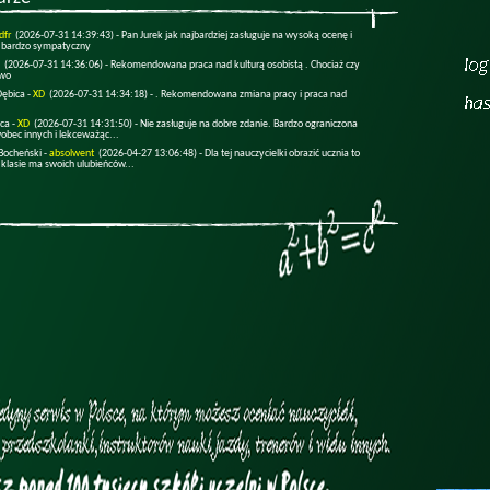
dfr
(2026-07-31 14:39:43) -
Pan Jurek jak najbardziej zasługuje na wysoką ocenę i
 bardzo sympatyczny
(2026-07-31 14:36:06) -
Rekomendowana praca nad kulturą osobistą . Chociaż czy
two
Dębica -
XD
(2026-07-31 14:34:18) -
. Rekomendowana zmiana pracy i praca nad
ica -
XD
(2026-07-31 14:31:50) -
Nie zasługuje na dobre zdanie. Bardzo ograniczona
obec innych i lekceważąc...
Bocheński -
absolwent
(2026-04-27 13:06:48) -
Dla tej nauczycielki obrazić ucznia to
 klasie ma swoich ulubieńców...