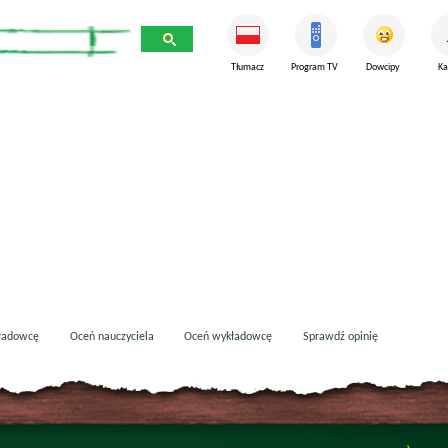
Tłumacz
Program TV
Dowcipy
Ka
ładowcę
Oceń nauczyciela
Oceń wykładowcę
Sprawdź opinię