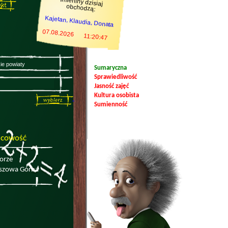
Imieniny dzisiaj
obchodzą:
Kajetan, Klaudia, Donata
07.08.2026
11:20:47
Sumaryczna
Sprawiedliwość
Jasność zajęć
Kultura osobista
Sumienność
scowość
orze
szowa Górna