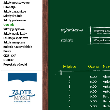
Szkoły podstawowe
Gimnazja
Szkoły zasadnicze
Szkoły średnie
Szkoły policealne
Uczelnie
Szkoły językowe
Szkoły nauki jazdy
Edukacja sportowa
Szkoły muzyczne
Kolegia nauczycielskie
Bursy
CKU i CKP
NPKUiP
Pozostałe ośrodki
Miejsce
Ocena
Naz
1
6.00
Alek
2
6.00
Anio
3
6.00
Anta
4
6.00
Antc
5
6.00
Bajd
6
6.00
Bana
7
6.00
Bart