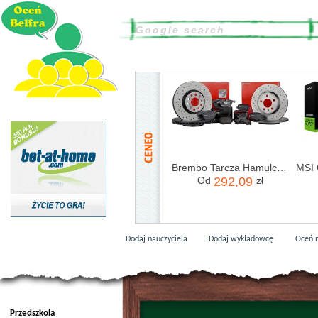
Brembo Tarcza Hamulcowa 09.9369.1X
Od
292,09
zł
Dodaj nauczyciela
Dodaj wykładowcę
Oceń n
Przedszkola