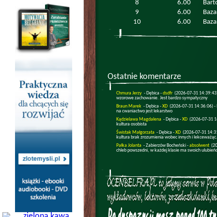
8
6.00
Bart
9
6.00
Baza
10
6.00
Baza
Ostatnie komentarze
Chmura Jerzy
- Dębica -
dsdfr
(2026-07-31 14:39:43
wzorowe zachowanie. Jest bardzo sympatyczny
Braun Marek
- Dębica -
XD
(2026-07-31 14:36:06) -
na cwaniactwo jest lekarstwo
Kądzielawa Magdalena
- Dębica -
XD
(2026-07-31 1
kultura osobista
Świstak Małgorzata
- Dębica -
XD
(2026-07-31 14:3
kultura brak zrozumienia wobec innych i lekceważąc.
Pałka Jolanta
- Zabierzów Bocheński -
absolwent
(2
chleb powszedni, w każdej klasie ma swoich ulubień